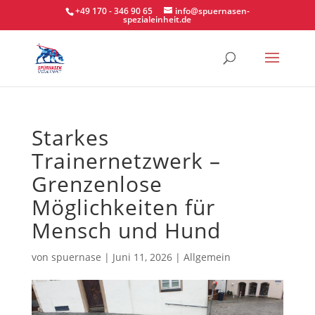
+49 170 - 346 90 65
info@spuernasen-
spezialeinheit.de
Starkes
Trainernetzwerk –
Grenzenlose
Möglichkeiten für
Mensch und Hund
von
spuernase
|
Juni 11, 2026
|
Allgemein